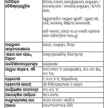
ଅତିରିକ୍ତ
ରିଅଲ୍-ଟାଇମ୍ ଇନଫ୍ୟୁଜେଡ୍ ଭଲ୍ୟୁମ୍ /
ବୈଶିଷ୍ଟ୍ୟଗୁଡ଼ିକ
ବୋଲସ୍ ହାର / ବୋଲସ୍ ଭଲ୍ୟୁମ୍ / KVO
ହାର,
ସ୍ୱୟଂଚାଳିତ ପାୱାର ସୁଇଚିଂ, ମ୍ୟୁଟ୍ କୀ,
ପର୍ଜ, ବୋଲସ୍, ସିଷ୍ଟମ୍ ମେମୋରୀ,
ଚାବି ଲକର, ପମ୍ପ ବନ୍ଦ ନକରି ପ୍ରବାହ
ହାର ପରିବର୍ତ୍ତନ କରନ୍ତୁ
ଅକ୍ଲୁଜନ
ଉଚ୍ଚ, ମଧ୍ୟମ, ନିମ୍ନ
ସମ୍ବେଦନଶୀଳତା
ଏୟାର-ଇନ-ଲାଇନ୍
ଅଲ୍ଟ୍ରାସୋନିକ୍ ଡିଟେକ୍ଟର୍
ଚିହ୍ନଟ
ତାରବିହୀନ
M
ବ୍ୟବସ୍ଥା
ଇଚ୍ଛାଧୀନ
ପାୱାର ସପ୍ଲାଏ, ଏସି
୧୧୦/୨୩୦ V (ଇଚ୍ଛାଧୀନ), ୫୦-୬୦ Hz,
୨୦ VA
ବ୍ୟାଟେରୀ
୯.୬±୧.୬ V, ରିଚାର୍ଜେବଲ୍
ବ୍ୟାଟେରୀ ଲାଇଫ୍
30 ମିଲି/ଘଣ୍ଟାରେ 5 ଘଣ୍ଟା
କାର୍ଯ୍ୟଶୀଳ ତାପମାତ୍ରା
୧୦-୪୦ ℃
ଆପେକ୍ଷିକ ଆର୍ଦ୍ରତା
୩୦-୭୫%
ବାୟୁମଣ୍ଡଳୀୟ ଚାପ
୭୦୦-୧୦୬୦ ଏଚ୍‌ପିଏ
ଆକାର
୧୭୪*୧୨୬*୨୧୫ ମିମି