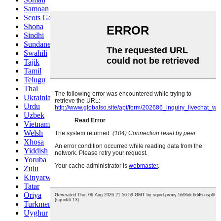
Samoan
Scots Gaelic
Shona
Sindhi
Sundanese
Swahili
Tajik
Tamil
Telugu
Thai
Ukrainian
Urdu
Uzbek
Vietnamese
Welsh
Xhosa
Yiddish
Yoruba
Zulu
Kinyarwanda
Tatar
Oriya
Turkmen
Uyghur