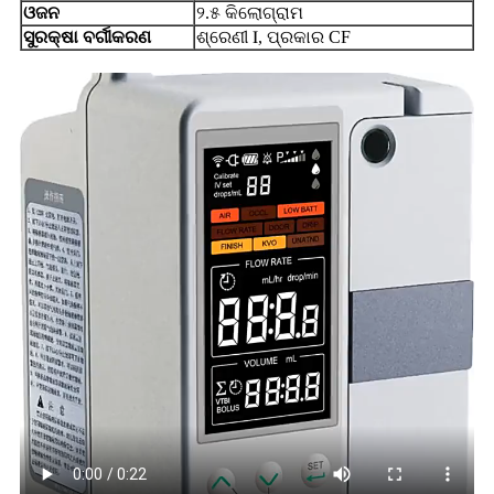
ଓଜନ
୨.୫ କିଲୋଗ୍ରାମ
ସୁରକ୍ଷା ବର୍ଗୀକରଣ
ଶ୍ରେଣୀ Ⅰ, ପ୍ରକାର CF