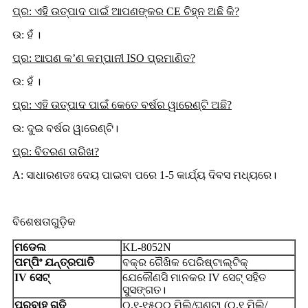
ପ୍ର: ଏହି ଉତ୍ପାଦ ପାଇଁ ଆପଣଙ୍କର CE ଚିହ୍ନ ଅଛି କି?
ଉ: ହଁ ।
ପ୍ର: ଆପଣ କ’ଣ କମ୍ପାନୀ ISO ପ୍ରମାଣିତ?
ଉ: ହଁ ।
ପ୍ର: ଏହି ଉତ୍ପାଦ ପାଇଁ କେତେ ବର୍ଷର ୱାରେଣ୍ଟି ଅଛି?
ଉ: ଦୁଇ ବର୍ଷର ୱାରେଣ୍ଟି।
ପ୍ର: ବିତରଣ ତାରିଖ?
A: ସାଧାରଣତଃ ଦେୟ ପାଇବା ପରେ 1-5 କାର୍ଯ୍ୟ ଦିବସ ମଧ୍ୟରେ।
ବିଶେଷତାଗୁଡ଼ିକ
ମଡେଲ
KL-8052N
ପମ୍ପିଂ ଯନ୍ତ୍ରପାତି
ବକ୍ର ରୈଖିକ ପେରିଷ୍ଟାଲ୍ଟିକ୍
IV ସେଟ୍
ଯେକୌଣସି ମାନକର IV ସେଟ୍ ସହିତ
ସୁସଙ୍ଗତ।
ପ୍ରବାହ ଗତି
୦.୧-୧୫୦୦ ମିଲି/ଘଣ୍ଟା (୦.୧ ମିଲି/