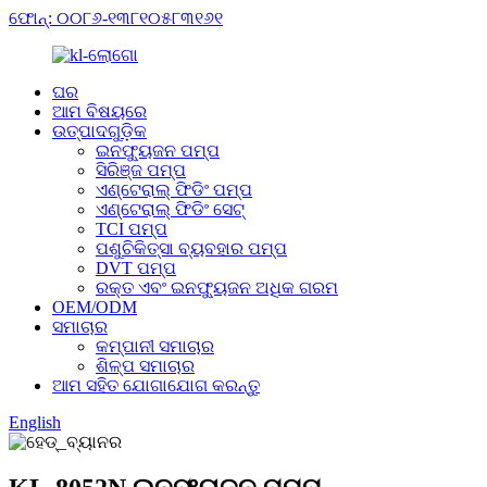
ଫୋନ୍: ୦୦୮୬-୧୩୮୧୦୫୮୩୧୬୧
ଘର
ଆମ ବିଷୟରେ
ଉତ୍ପାଦଗୁଡ଼ିକ
ଇନଫ୍ୟୁଜନ ପମ୍ପ
ସିରିଞ୍ଜ ପମ୍ପ
ଏଣ୍ଟେରାଲ୍ ଫିଡିଂ ପମ୍ପ
ଏଣ୍ଟେରାଲ୍ ଫିଡିଂ ସେଟ୍
TCI ପମ୍ପ
ପଶୁଚିକିତ୍ସା ବ୍ୟବହାର ପମ୍ପ
DVT ପମ୍ପ
ରକ୍ତ ଏବଂ ଇନଫ୍ୟୁଜନ ଅଧିକ ଗରମ
OEM/ODM
ସମାଚାର
କମ୍ପାନୀ ସମାଚାର
ଶିଳ୍ପ ସମାଚାର
ଆମ ସହିତ ଯୋଗାଯୋଗ କରନ୍ତୁ
English