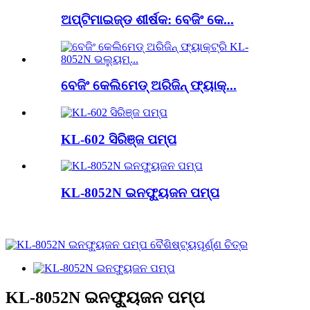
ଅପ୍ଟିମାଇଜ୍ଡ ଶୀର୍ଷକ: ବେଜିଂ କେ...
ବେଜିଂ କେଲିମେଡ୍ ଅରିଜିନ୍ ଫ୍ୟାକ୍...
KL-602 ସିରିଞ୍ଜ ପମ୍ପ
KL-8052N ଇନଫ୍ୟୁଜନ ପମ୍ପ
KL-8052N ଇନଫ୍ୟୁଜନ ପମ୍ପ