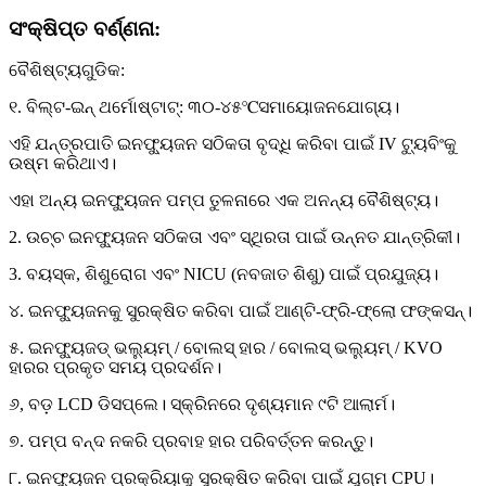
ସଂକ୍ଷିପ୍ତ ବର୍ଣ୍ଣନା:
ବୈଶିଷ୍ଟ୍ୟଗୁଡିକ:
୧. ବିଲ୍ଟ-ଇନ୍ ଥର୍ମୋଷ୍ଟାଟ୍: ୩୦-୪୫
℃
ସମାୟୋଜନଯୋଗ୍ୟ।
ଏହି ଯନ୍ତ୍ରପାତି ଇନଫ୍ୟୁଜନ ସଠିକତା ବୃଦ୍ଧି କରିବା ପାଇଁ IV ଟ୍ୟୁବିଂକୁ
ଉଷ୍ମ କରିଥାଏ।
ଏହା ଅନ୍ୟ ଇନଫ୍ୟୁଜନ ପମ୍ପ ତୁଳନାରେ ଏକ ଅନନ୍ୟ ବୈଶିଷ୍ଟ୍ୟ।
2. ଉଚ୍ଚ ଇନଫ୍ୟୁଜନ ସଠିକତା ଏବଂ ସ୍ଥିରତା ପାଇଁ ଉନ୍ନତ ଯାନ୍ତ୍ରିକୀ।
3. ବୟସ୍କ, ଶିଶୁରୋଗ ଏବଂ NICU (ନବଜାତ ଶିଶୁ) ପାଇଁ ପ୍ରଯୁଜ୍ୟ।
୪. ଇନଫ୍ୟୁଜନକୁ ସୁରକ୍ଷିତ କରିବା ପାଇଁ ଆଣ୍ଟି-ଫ୍ରି-ଫ୍ଲୋ ଫଙ୍କସନ୍।
୫. ଇନଫ୍ୟୁଜଡ୍ ଭଲ୍ୟୁମ୍ / ବୋଲସ୍ ହାର / ବୋଲସ୍ ଭଲ୍ୟୁମ୍ / KVO
ହାରର ପ୍ରକୃତ ସମୟ ପ୍ରଦର୍ଶନ।
୬, ବଡ଼ LCD ଡିସପ୍ଲେ। ସ୍କ୍ରିନରେ ଦୃଶ୍ୟମାନ ୯ଟି ଆଲାର୍ମ।
୭. ପମ୍ପ ବନ୍ଦ ନକରି ପ୍ରବାହ ହାର ପରିବର୍ତ୍ତନ କରନ୍ତୁ।
୮. ଇନଫ୍ୟୁଜନ ପ୍ରକ୍ରିୟାକୁ ସୁରକ୍ଷିତ କରିବା ପାଇଁ ଯୁଗ୍ମ CPU।