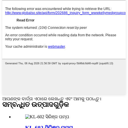
ଆପଣଙ୍କ ବାର୍ତ୍ତା ଏଠାରେ ଲେଖନ୍ତୁ ଏବଂ ଆମକୁ ପଠାନ୍ତୁ।
ସମ୍ବନ୍ଧିତ ଉତ୍ପାଦଗୁଡ଼ିକ
KL-602 ସିରିଞ୍ଜ ପମ୍ପ