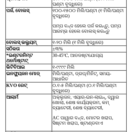
ଘଣ୍ଟା ବୃଦ୍ଧିରେ)
ପର୍ଜ, ବୋଲସ୍
୧୦୦-୧୫୦୦ ମିଲି/ଘଣ୍ଟା (୧ ମିଲି/ଘଣ୍ଟା
ବୃଦ୍ଧିରେ)
ପମ୍ପ ବନ୍ଦ ହେଲେ ପର୍ଜ କରନ୍ତୁ, ପମ୍ପ
ଆରମ୍ଭ ହେଲେ ବୋଲସ୍ କରନ୍ତୁ
ବୋଲସ୍ ଭଲ୍ୟୁମ୍
୧-୨୦ ମିଲି (୧ ମିଲି ବୃଦ୍ଧିରେ)
ସଠିକତା
±୩%
*ଇଣ୍ଟରନିମ୍ଟ
30-45℃, ଆଡଜଷ୍ଟଯୋଗ୍ୟ
ଥର୍ମୋଷ୍ଟାଟ୍
ଭିଟିବିଆଇ
୧-୯୯୯୯ ମିଲି
ଇନଫ୍ୟୁଜନ ମୋଡ୍
ମିଲି/ଘଣ୍ଟା, ଡ୍ରପ୍/ମିନିଟ୍, ସମୟ-
ଆଧାରିତ
KVO ରେଟ୍
୦.୧-୫ ମିଲି/ଘଣ୍ଟା (୦.୧ ମିଲି/ଘଣ୍ଟା
ବୃଦ୍ଧିରେ)
ଆଲାର୍ମ
ଅକ୍ଲୁଜନ, ଏୟାର-ଇନ-ଲାଇନ୍, ଦ୍ୱାର
ଖୋଲା, ଶେଷ କାର୍ଯ୍ୟକ୍ରମ, କମ୍
ବ୍ୟାଟେରୀ, ଶେଷ ବ୍ୟାଟେରୀ,
AC ପାୱାର ବନ୍ଦ, ମୋଟର ଖରାପ,
ସିଷ୍ଟମ ଖରାପ, ଷ୍ଟାଣ୍ଡବାଏ