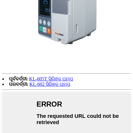
ପୂର୍ବବର୍ତ୍ତୀ:
KL-605T ସିରିଞ୍ଜ ପମ୍ପ
ପରବର୍ତ୍ତୀ:
KL-602 ସିରିଞ୍ଜ ପମ୍ପ