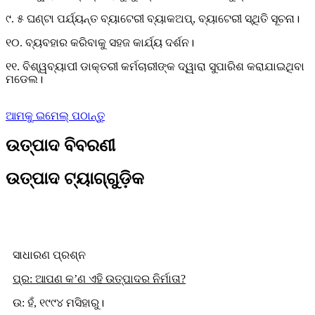
୯. ୫ ଘଣ୍ଟା ପର୍ଯ୍ୟନ୍ତ ବ୍ୟାଟେରୀ ବ୍ୟାକଅପ୍, ବ୍ୟାଟେରୀ ସ୍ଥିତି ସୂଚନା।
୧୦. ବ୍ୟବହାର କରିବାକୁ ସହଜ କାର୍ଯ୍ୟ ଦର୍ଶନ।
୧୧. ବିଶ୍ୱବ୍ୟାପୀ ଡାକ୍ତରୀ କର୍ମଚାରୀଙ୍କ ଦ୍ୱାରା ସୁପାରିଶ କରାଯାଇଥିବା
ମଡେଲ।
ଆମକୁ ଇମେଲ୍ ପଠାନ୍ତୁ
ଉତ୍ପାଦ ବିବରଣୀ
ଉତ୍ପାଦ ଟ୍ୟାଗ୍‌ଗୁଡ଼ିକ
ସାଧାରଣ ପ୍ରଶ୍ନ
ପ୍ର: ଆପଣ କ’ଣ ଏହି ଉତ୍ପାଦର ନିର୍ମାତା?
ଉ: ହଁ, ୧୯୯୪ ମସିହାରୁ।