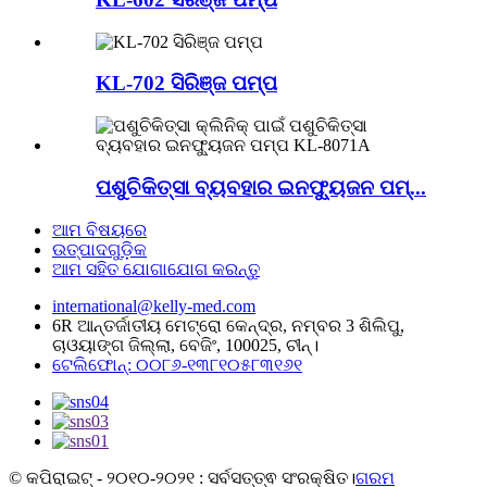
KL-702 ସିରିଞ୍ଜ ପମ୍ପ
ପଶୁଚିକିତ୍ସା ବ୍ୟବହାର ଇନଫ୍ୟୁଜନ ପମ୍...
ଆମ ବିଷୟରେ
ଉତ୍ପାଦଗୁଡ଼ିକ
ଆମ ସହିତ ଯୋଗାଯୋଗ କରନ୍ତୁ
international@kelly-med.com
6R ଆନ୍ତର୍ଜାତୀୟ ମେଟ୍ରୋ କେନ୍ଦ୍ର, ନମ୍ବର 3 ଶିଲିପୁ,
ଚାଓୟାଙ୍ଗ ଜିଲ୍ଲା, ବେଜିଂ, 100025, ଚୀନ୍।
ଟେଲିଫୋନ୍: ୦୦୮୬-୧୩୮୧୦୫୮୩୧୬୧
© କପିରାଇଟ୍ - ୨୦୧୦-୨୦୨୧ : ସର୍ବସତ୍ତ୍ଵ ସଂରକ୍ଷିତ।
ଗରମ